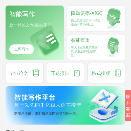
智能写作
降重复率/AIGC
第五代智能改写大模型
新一代论文专属大模型
最高可降85%以上
智能查重
每天专业版免费查重2
立即写作
次 旗舰版限时免费1
次
毕业论文
开题报告
格式排版
联
系
客
服