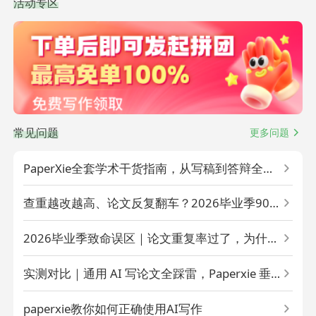
活动专区
常见问题
更多问题
PaperXie全套学术干货指南，从写稿到答辩全程
不踩雷
查重越改越高、论文反复翻车？2026毕业季90%
学生都踩的3个致命坑
2026毕业季致命误区｜论文重复率过了，为什么
AIGC检测还是一直红标？
实测对比｜通用 AI 写论文全踩雷，Paperxie 垂
直学术模型怎么稳过 AIGC + 查重双检
paperxie教你如何正确使用AI写作